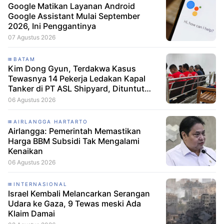
Google Matikan Layanan Android
Google Assistant Mulai September
2026, Ini Penggantinya
07 Agustus 2026
BATAM
Kim Dong Gyun, Terdakwa Kasus
Tewasnya 14 Pekerja Ledakan Kapal
Tanker di PT ASL Shipyard, Dituntut
Hanya 1 Tahun 6 Bulan Penjara
06 Agustus 2026
AIRLANGGA HARTARTO
Airlangga: Pemerintah Memastikan
Harga BBM Subsidi Tak Mengalami
Kenaikan
06 Agustus 2026
INTERNASIONAL
Israel Kembali Melancarkan Serangan
Udara ke Gaza, 9 Tewas meski Ada
Klaim Damai