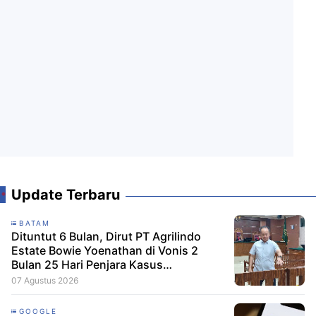
Update Terbaru
BATAM
Dituntut 6 Bulan, Dirut PT Agrilindo
Estate Bowie Yoenathan di Vonis 2
Bulan 25 Hari Penjara Kasus
penguasaan Lahan Negara
07 Agustus 2026
GOOGLE