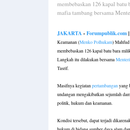
membebaskan 126 kapal batu b
mafia tambang bersama Menter
JAKARTA
-
Forumpublik.com
|
Keamanan (
Menko Polhukam
) Mahfud
membebaskan 126 kapal batu bara milik
Langkah itu dilakukan bersama
Menteri
Tasrif.
Masifnya kegiatan
pertambangan
yang b
undangan mengakibatkan sejumlah damp
politik, hukum dan keamanan.
Kondisi tersebut, dapat terjadi dikar
hukum di bidang sumber daya alam da