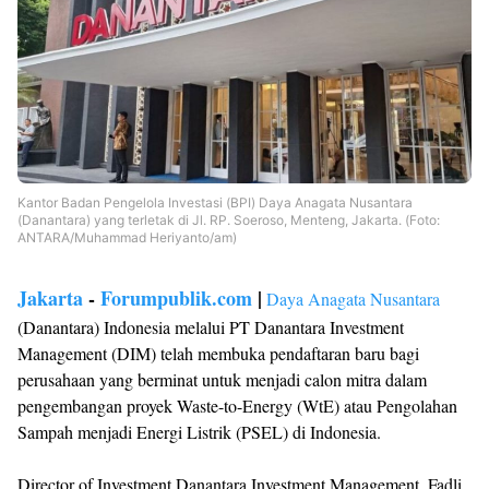
Kantor Badan Pengelola Investasi (BPI) Daya Anagata Nusantara
(Danantara) yang terletak di Jl. RP. Soeroso, Menteng, Jakarta. (Foto:
ANTARA/Muhammad Heriyanto/am)
Jakarta
-
Forumpublik.com
|
Daya Anagata Nusantara
(Danantara) Indonesia melalui PT Danantara Investment
Management (DIM) telah membuka pendaftaran baru bagi
perusahaan yang berminat untuk menjadi calon mitra dalam
pengembangan proyek Waste-to-Energy (WtE) atau Pengolahan
Sampah menjadi Energi Listrik (PSEL) di Indonesia.
Director of Investment Danantara Investment Management, Fadli