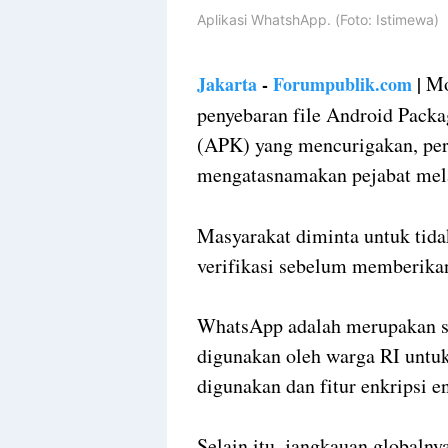
Aplikasi WhatshApp. (Foto: Istimewa)
Mo
Jakarta
-
Forumpublik.com
|
penyebaran file Android Packa
(APK) yang mencurigakan, perm
mengatasnamakan pejabat mel
Masyarakat diminta untuk tid
verifikasi sebelum memberikan
WhatsApp adalah merupakan sal
digunakan oleh warga RI untuk
digunakan dan fitur enkripsi 
Selain itu, jangkauan globaln