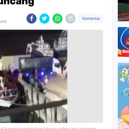
guncang
Komentar
 WIB
 di kawasan pelabuhan khusus salah satu galangan