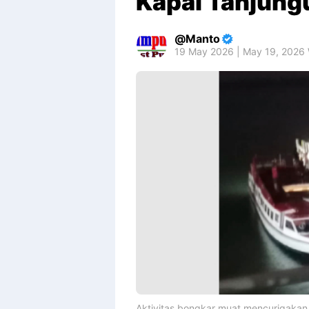
Kapal Tanjun
Manto
19 May 2026 | May 19, 2026
Aktivitas bongkar muat mencurigakan