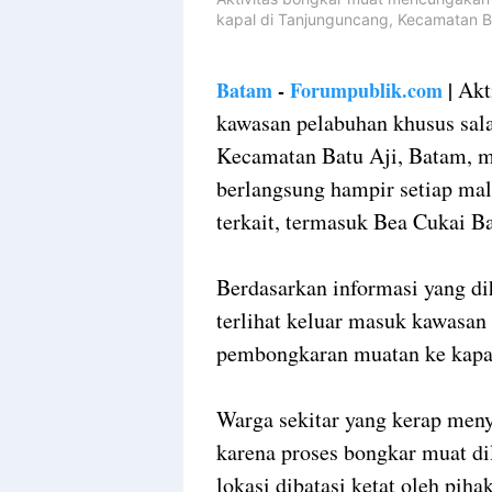
kapal di Tanjunguncang, Kecamatan Bat
Akti
Batam
-
Forumpublik.com
|
kawasan pelabuhan khusus sala
Kecamatan Batu Aji, Batam, m
berlangsung hampir setiap mal
terkait, termasuk Bea Cukai B
Berdasarkan informasi yang di
terlihat keluar masuk kawasa
pembongkaran muatan ke kapal
Warga sekitar yang kerap meny
karena proses bongkar muat di
lokasi dibatasi ketat oleh pih