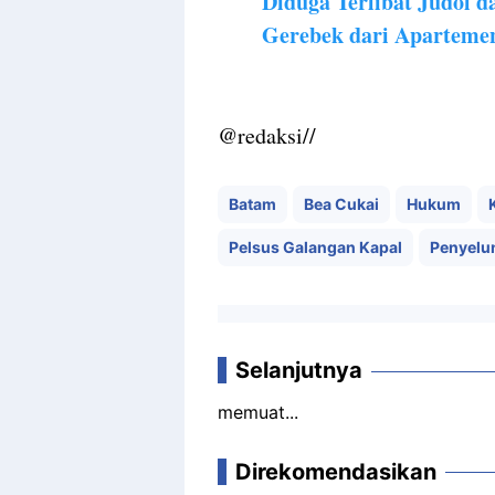
Diduga Terlibat Judol 
Gerebek dari Aparteme
@redaksi//
Batam
Bea Cukai
Hukum
Pelsus Galangan Kapal
Penyelu
Selanjutnya
memuat...
Direkomendasikan