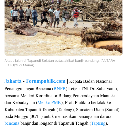
Akses jalan di Tapanuli Selatan putus akibat banjir bandang. (ANTARA
FOTO/Yudi Manar)
Jakarta
-
Forumpublik.com
|
Kepala Badan Nasional
Penanggulangan Bencana (
BNPB
) Letjen TNI Dr. Suharyanto,
bersama Menteri Koordinator Bidang Pemberdayaan Manusia
dan Kebudayaan (
Menko PMK
), Prof. Pratikno bertolak ke
Kabupaten Tapanuli Tengah (Tapteng), Sumatera Utara (Sumut)
pada Minggu (30/11) untuk memastikan penanganan darurat
bencana
banjir dan longsor di Tapanuli Tengah (
Tapteng
),