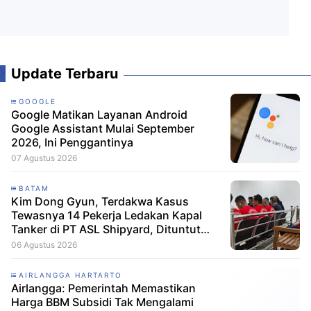
Update Terbaru
GOOGLE
Google Matikan Layanan Android
Google Assistant Mulai September
2026, Ini Penggantinya
07 Agustus 2026
BATAM
Kim Dong Gyun, Terdakwa Kasus
Tewasnya 14 Pekerja Ledakan Kapal
Tanker di PT ASL Shipyard, Dituntut
Hanya 1,6 Tahun Penjara
06 Agustus 2026
AIRLANGGA HARTARTO
Airlangga: Pemerintah Memastikan
Harga BBM Subsidi Tak Mengalami