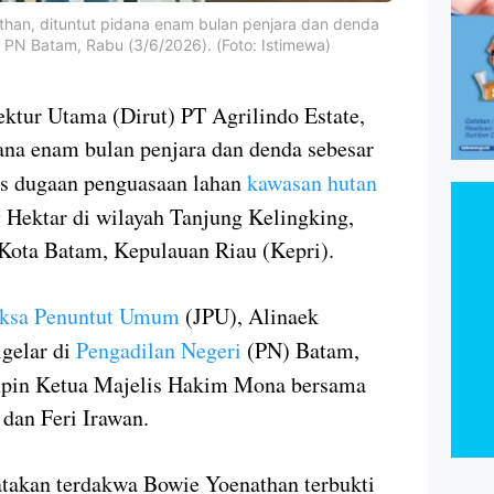
athan, dituntut pidana enam bulan penjara dan denda
di PN Batam, Rabu (3/6/2026). (Foto: Istimewa)
ktur Utama (Dirut) PT Agrilindo Estate,
dana enam bulan penjara dan denda sebesar
us dugaan penguasaan lahan
kawasan hutan
9 Hektar di wilayah Tanjung Kelingking,
 Kota Batam, Kepulauan Riau (Kepri).
aksa Penuntut Umum
(JPU), Alinaek
gelar di
Pengadilan Negeri
(PN) Batam,
impin Ketua Majelis Hakim Mona bersama
dan Feri Irawan.
takan terdakwa Bowie Yoenathan terbukti