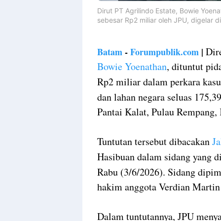
Dirut PT Agrilindo Estate, Bowie Yoen
sebesar Rp2 miliar oleh JPU, digelar 
Dire
Batam
-
Forumpublik.com
|
Bowie Yoenathan
, dituntut pi
Rp2 miliar dalam perkara kas
dan lahan negara seluas 175,3
Pantai Kalat, Pulau Rempang,
Tuntutan tersebut dibacakan
J
Hasibuan dalam sidang yang di
Rabu (3/6/2026). Sidang dip
hakim anggota Verdian Martin 
Dalam tuntutannya, JPU menya