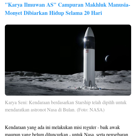
"Karya Ilmuwan AS" Campuran Makhluk Manusia-
Monyet Dibiarkan Hidup Selama 20 Hari
Karya Seni: Kendaraan berdasarkan Starship telah dipilih untuk
mendaratkan astronot Nasa di Bulan. (Foto: NASA)
Kendaraan yang ada ini melakukan misi reguler - baik awak
maupun yang belum diluncurkan - untuk Nasa, serta penyebaran