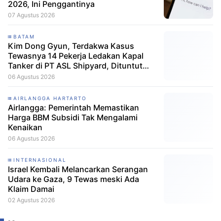
2026, Ini Penggantinya
07 Agustus 2026
BATAM
Kim Dong Gyun, Terdakwa Kasus
Tewasnya 14 Pekerja Ledakan Kapal
Tanker di PT ASL Shipyard, Dituntut
Hanya 1 Tahun 6 Bulan Penjara
06 Agustus 2026
AIRLANGGA HARTARTO
Airlangga: Pemerintah Memastikan
Harga BBM Subsidi Tak Mengalami
Kenaikan
06 Agustus 2026
INTERNASIONAL
Israel Kembali Melancarkan Serangan
Udara ke Gaza, 9 Tewas meski Ada
Klaim Damai
02 Agustus 2026