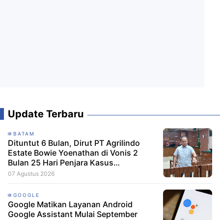
Update Terbaru
BATAM
Dituntut 6 Bulan, Dirut PT Agrilindo
Estate Bowie Yoenathan di Vonis 2
Bulan 25 Hari Penjara Kasus
penguasaan Lahan Negara
07 Agustus 2026
GOOGLE
Google Matikan Layanan Android
Google Assistant Mulai September