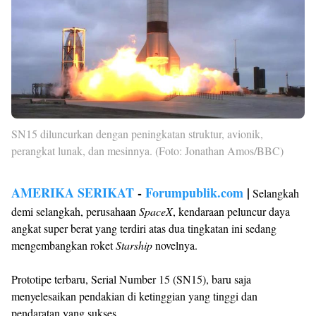
SN15 diluncurkan dengan peningkatan struktur, avionik,
perangkat lunak, dan mesinnya. (Foto: Jonathan Amos/BBC)
AMERIKA SERIKAT
-
Forumpublik.com
|
Selangkah
demi selangkah, perusahaan
SpaceX
, kendaraan peluncur daya
angkat super berat yang terdiri atas dua tingkatan ini sedang
mengembangkan roket
Starship
novelnya.
Prototipe terbaru, Serial Number 15 (SN15), baru saja
menyelesaikan pendakian di ketinggian yang tinggi dan
pendaratan yang sukses.